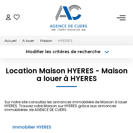
VENTES
Accueil
A louer
Maison
HYERES
LOCATIONS
Modifier les critères de recherche
Type de transaction
Localisation
Acheter
Localisation
ESTIMATION
Location Maison HYERES - Maison
Type de bien
a louer à HYERES
Surface min
Sélectionnez...
BIENS VENDUS
Budget max
Plus de critères
NOTRE AGENCE
Sur notre site consultez les annonces immobilière de Maison à louer
HYERES. Trouvez votre Maison sur HYERES grâce aux annonces
Créer une alerte
immobilières de AGENCE DE CUERS.
CONTACT
Immobilier HYERES