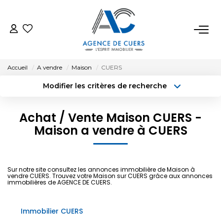
VENTES
Accueil
A vendre
Maison
CUERS
LOCATIONS
Modifier les critères de recherche
Type de transaction
Localisation
Acheter
Localisation
ESTIMATION
Achat / Vente Maison CUERS -
Type de bien
Maison a vendre à CUERS
Surface min
Sélectionnez...
BIENS VENDUS
Budget max
Plus de critères
NOTRE AGENCE
Sur notre site consultez les annonces immobilière de Maison à
vendre CUERS. Trouvez votre Maison sur CUERS grâce aux annonces
Créer une alerte
immobilières de AGENCE DE CUERS.
CONTACT
Immobilier CUERS