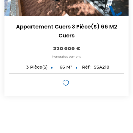
Appartement Cuers 3 Pièce(s) 66 M2
Cuers
220 000 €
honoraires compris
66
M²
Réf :
SSA218
3
Pièce(s)