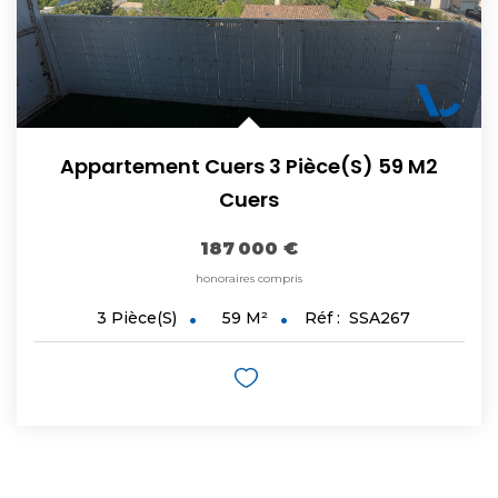
Appartement Cuers 3 Pièce(s) 59 M2
Cuers
187 000 €
honoraires compris
59
M²
Réf :
SSA267
3
Pièce(s)