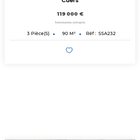
Cuers
119 000 €
honoraires compris
90
M²
Réf :
SSA232
3
Pièce(s)