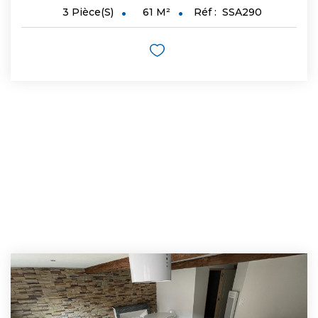
61
M²
Réf :
SSA290
3
Pièce(s)