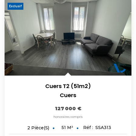
Exclusif
Cuers T2 (51m2)
Cuers
127 000 €
honoraires compris
51
M²
Réf :
SSA313
2
Pièce(s)