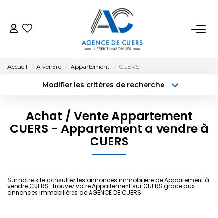
VENTES
Accueil
A vendre
Appartement
CUERS
LOCATIONS
Modifier les critères de recherche
Type de transaction
Localisation
Acheter
Localisation
ESTIMATION
Achat / Vente Appartement
Type de bien
CUERS - Appartement a vendre à
Surface min
Sélectionnez...
BIENS VENDUS
CUERS
Budget max
Plus de critères
NOTRE AGENCE
Créer une alerte
Sur notre site consultez les annonces immobilière de Appartement à
vendre CUERS. Trouvez votre Appartement sur CUERS grâce aux
annonces immobilières de AGENCE DE CUERS.
CONTACT