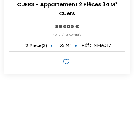
CUERS - Appartement 2 Pièces 34 M²
Cuers
89 000 €
honoraires compris
35
M²
Réf :
NMA317
2
Pièce(s)