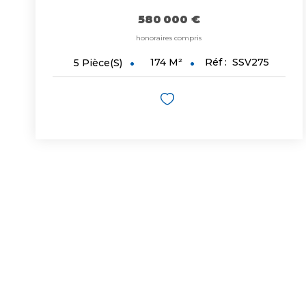
580 000 €
honoraires compris
174
M²
Réf :
SSV275
5
Pièce(s)