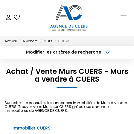
VENTES
Accueil
A vendre
Murs
CUERS
LOCATIONS
Modifier les critères de recherche
Type de transaction
Localisation
Acheter
Localisation
ESTIMATION
Achat / Vente Murs CUERS - Murs
Type de bien
a vendre à CUERS
Surface min
Sélectionnez...
BIENS VENDUS
Budget max
Plus de critères
NOTRE AGENCE
Sur notre site consultez les annonces immobilière de Murs à vendre
CUERS. Trouvez votre Murs sur CUERS grâce aux annonces
Créer une alerte
immobilières de AGENCE DE CUERS.
CONTACT
Immobilier CUERS