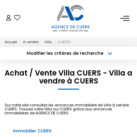
VENTES
Accueil
A vendre
Villa
CUERS
LOCATIONS
Modifier les critères de recherche
Type de transaction
Localisation
Acheter
Localisation
ESTIMATION
Achat / Vente Villa CUERS - Villa a
Type de bien
vendre à CUERS
Surface min
Sélectionnez...
BIENS VENDUS
Budget max
Plus de critères
NOTRE AGENCE
Sur notre site consultez les annonces immobilière de Villa à vendre
CUERS. Trouvez votre Villa sur CUERS grâce aux annonces
Créer une alerte
immobilières de AGENCE DE CUERS.
CONTACT
Immobilier CUERS