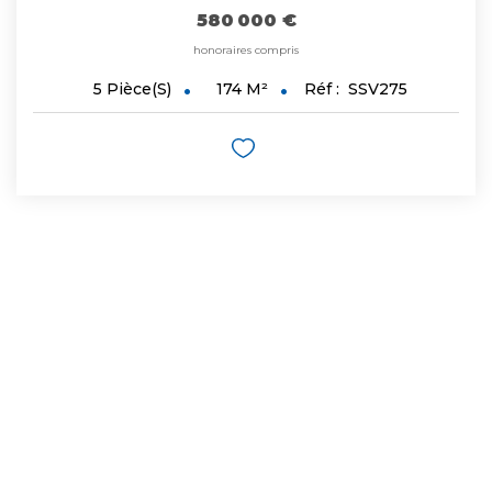
580 000 €
honoraires compris
174
M²
Réf :
SSV275
5
Pièce(s)