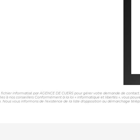
un fichier informatisé par AGENCE DE CUERS pour gérer votre demande de contact. E
nées à nos conseillers Conformément à la loi « informatique et libertés », vous pou
 vous informons de l'existence de la liste d'opposition au démarchage téléphoniq