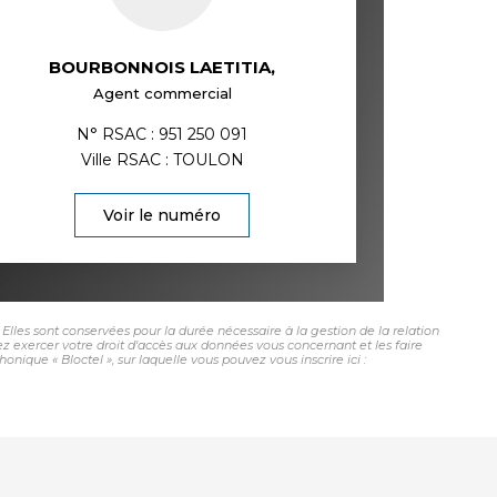
BOURBONNOIS LAETITIA
,
Agent commercial
N° RSAC : 951 250 091
Ville RSAC : TOULON
Voir le numéro
lles sont conservées pour la durée nécessaire à la gestion de la relation
vez exercer votre droit d'accès aux données vous concernant et les faire
ue « Bloctel », sur laquelle vous pouvez vous inscrire ici :