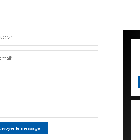
NOM*
email*
Envoyer le message