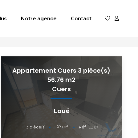
dus
Notre agence
Contact
Appartement Cuers 3 pièce(s)
56.76 m2
Cuers
Loué
57
m²
3
pièce(s)
Réf :
LB67