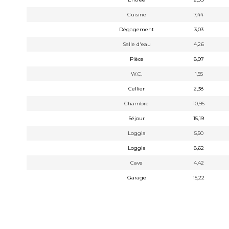
Cuisine
7,44
Dégagement
3,03
Salle d'eau
4,26
Pièce
8,97
W.C.
1,55
Cellier
2,38
Chambre
10,95
Séjour
15,19
Loggia
5,50
Loggia
8,62
Cave
4,42
Garage
15,22