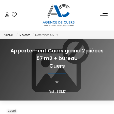
VENTES
Accueil
3 pièces
Référence SSL17
LOCATIONS
Appartement Cuers grand 2 pièces
ESTIMATION
57 m2 + bureau
Cuers
BIENS VENDUS
NC
NOTRE AGENCE
Réf : SSL17
CONTACT
Loué