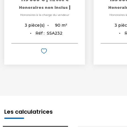
|
Honoraires non inclus
Honorai
Honoraires à la charge du vendeur
Honoraires 
90
m²
3
pièce(s)
3
pièc
Réf :
SSA232
R
Les calculatrices