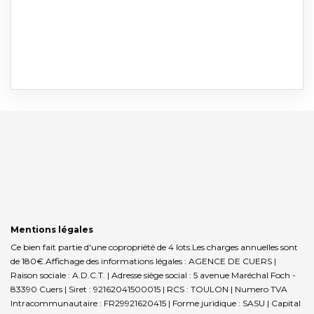
Mentions légales
Ce bien fait partie d'une copropriété de 4 lots.Les charges annuelles sont
de 180€.
Affichage des informations légales : AGENCE DE CUERS |
Raison sociale : A.D.C.T. | Adresse siège social : 5 avenue Maréchal Foch -
83390 Cuers | Siret : 92162041500015 | RCS : TOULON | Numero TVA
Intracommunautaire : FR29921620415 | Forme juridique : SASU | Capital