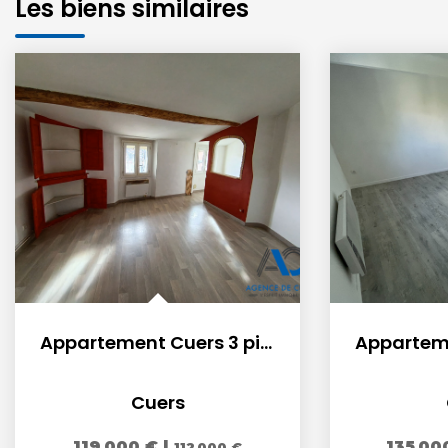
Les biens similaires
Appartement Cuers 3 pièce(s) 90 m2
Cuers
119 000 €
|
135 00
112 000 €