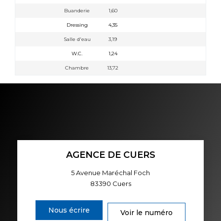
Buanderie
1,60
Dressing
4,35
Salle d'eau
3,19
W.C.
1,24
Chambre
13,72
AGENCE DE CUERS
5 Avenue Maréchal Foch
83390
Cuers
Nous écrire
Voir le numéro