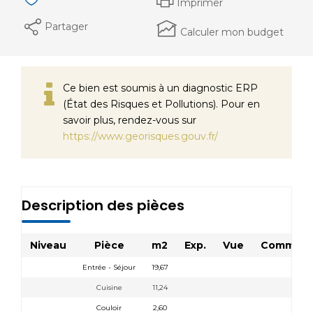
Imprimer
Partager
Calculer mon budget
Ce bien est soumis à un diagnostic ERP
(État des Risques et Pollutions). Pour en
savoir plus, rendez-vous sur
https://www.georisques.gouv.fr/
Description des pièces
Niveau
Pièce
m2
Exp.
Vue
Comment
Entrée - Séjour
19,67
Cuisine
11,24
Couloir
2,60