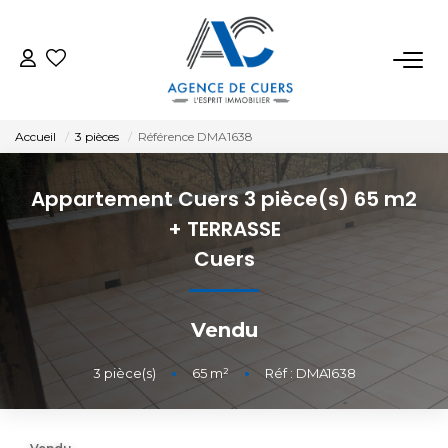
VENTES
Accueil
3 pièces
Référence DMA1638
LOCATIONS
Appartement Cuers 3 pièce(s) 65 m2
ESTIMATION
+ TERRASSE
Cuers
BIENS VENDUS
Vendu
NOTRE AGENCE
3
pièce(s)
•
65
m²
•
Réf : DMA1638
CONTACT