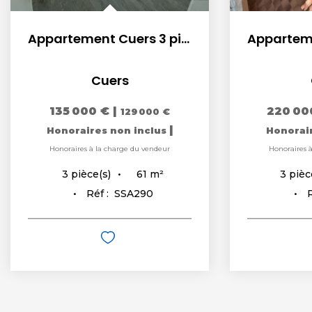
Appartement Cuers 3 pièce(s)
Cuers
135 000 €
|
220 00
129 000 €
|
Honoraires non inclus
Honorai
Honoraires à la charge du vendeur
Honoraires 
61
m²
3
pièce(s)
3
pièc
Réf :
SSA290