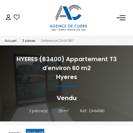
VENTES
Accueil
3 pièces
Référence DMA1181
LOCATIONS
HYERES (83400) Appartement T3
ESTIMATION
d'environ 60 m2
Hyeres
BIENS VENDUS
Vendu
NOTRE AGENCE
3
pièce(s)
•
59
m²
•
Réf : DMA1181
CONTACT