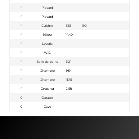
4
Placard
4
Placard
4
Cuisine
5,55
EO
4
Séjour
14,40
4
Loggia
4
W.C.
4
Salle de bains
5,21
4
Chambre
9,54
4
Chambre
11,75
4
Dressing
2,98
0
Garage
0
Cave