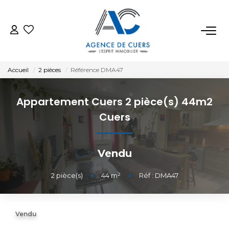
VENTES
Accueil
2 pièces
Référence DMA47
LOCATIONS
Appartement Cuers 2 pièce(s) 44m2
ESTIMATION
Cuers
BIENS VENDUS
Vendu
NOTRE AGENCE
2
pièce(s)
•
44
m²
•
Réf : DMA47
CONTACT
Vendu