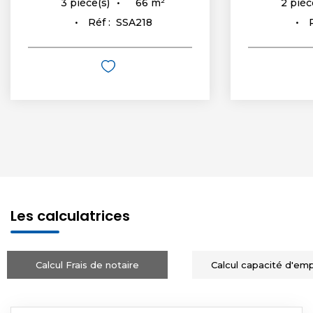
66
m²
3
pièce(s)
2
pièc
Réf :
SSA218
Les calculatrices
Calcul Frais de notaire
Calcul capacité d'em