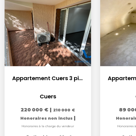
Appartement Cuers 3 pièce(s) 66 m2
Cuers
220 000 €
|
89 00
210 000 €
|
Honoraires non inclus
Honorai
Honoraires à la charge du vendeur
Honoraires 