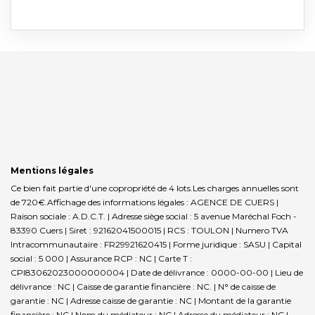
Mentions légales
Ce bien fait partie d'une copropriété de 4 lots.Les charges annuelles sont
de 720€.
Affichage des informations légales : AGENCE DE CUERS |
Raison sociale : A.D.C.T. | Adresse siège social : 5 avenue Maréchal Foch -
83390 Cuers | Siret : 92162041500015 | RCS : TOULON | Numero TVA
Intracommunautaire : FR29921620415 | Forme juridique : SASU | Capital
social : 5 000 | Assurance RCP : NC |
Carte T :
CPI83062023000000004 | Date de délivrance : 0000-00-00 | Lieu de
délivrance : NC | Caisse de garantie financière : NC. | N° de caisse de
garantie : NC | Adresse caisse de garantie : NC | Montant de la garantie
financière : NC | Nom du médiateur : NC | Adresse du médiateur : NC |