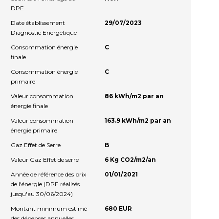
DPE
Date établissement
29/07/2023
Diagnostic Energétique
Consommation énergie
C
finale
Consommation énergie
C
primaire
Valeur consommation
86 kWh/m2 par an
énergie finale
Valeur consommation
163.9 kWh/m2 par an
énergie primaire
Gaz Effet de Serre
B
Valeur Gaz Effet de serre
6 Kg CO2/m2/an
Année de référence des prix
01/01/2021
de l'énergie (DPE réalisés
jusqu'au 30/06/2024)
Montant minimum estimé
680 EUR
des dépenses annuelles