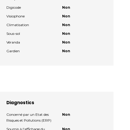
Digicode
Non
Visiophone
Non
Climatisation
Non
Sous-sol
Non
Véranda
Non
Gardien
Non
Diagnostics
Concerné par un Etat des
Non
Risques et Pollutions (ERP)
Soumis à l'affichage du
Non