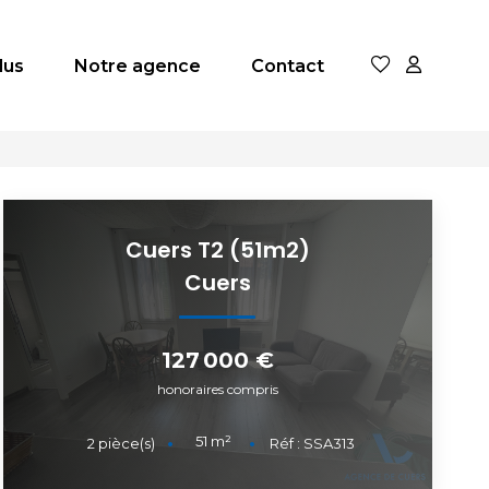
dus
Notre agence
Contact
Cuers T2 (51m2)
Cuers
127 000 €
honoraires compris
51
m²
2
pièce(s)
Réf :
SSA313