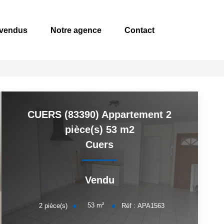
endus
Notre agence
Contact
CUERS (83390) Appartement 2
pièce(s) 53 m2
Cuers
Vendu
53
m²
2
pièce(s)
Réf :
APA1563