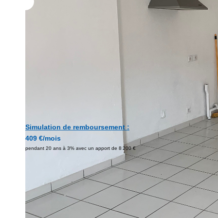
Simulation de remboursement :
409 €/mois
pendant 20 ans à 3% avec un apport de 8 200 €
Description
Réf : APA1563
VENDU