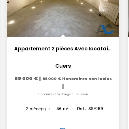
Appartement 2 pièces Avec locataire.
Cuers
89 000 €
|
85 000 €
Honoraires non inclus
|
Honoraires à la charge du vendeur
36
m²
Réf :
SSA189
2
pièce(s)