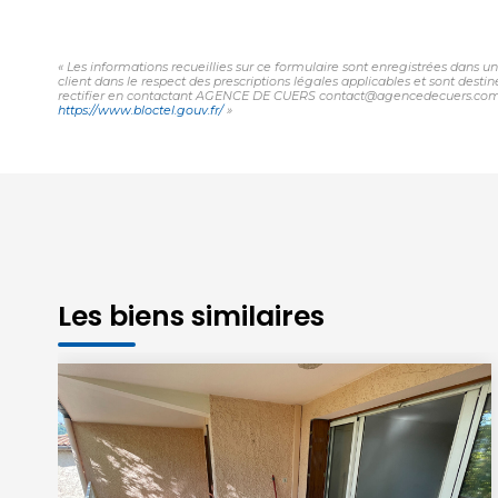
« Les informations recueillies sur ce formulaire sont enregistrées dans 
client dans le respect des prescriptions légales applicables et sont desti
rectifier en contactant AGENCE DE CUERS contact@agencedecuers.com. Nous
https://www.bloctel.gouv.fr/
»
Les biens similaires