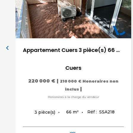
Appartement Cuers 3 pièce(s) 66 m2
Cuers
220 000 €
|
210 000 €
Honoraires non
|
inclus
Honoraires à la charge du vendeur
66
m²
Réf :
SSA218
3
pièce(s)