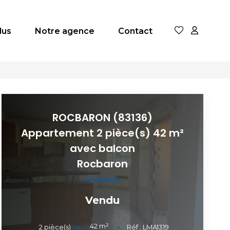
dus
Notre agence
Contact
ROCBARON (83136)
Appartement 2 pièce(s) 42 m²
avec balcon
Rocbaron
Vendu
42
m²
2
pièce(s)
Réf :
LMA1319