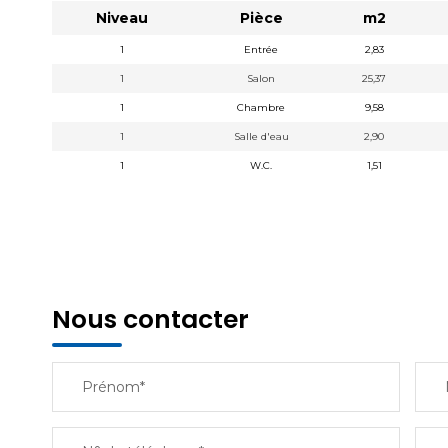
Niveau
Pièce
m2
1
Entrée
2,83
1
Salon
25,37
1
Chambre
9,58
1
Salle d'eau
2,90
1
W.C.
1,51
Nous contacter
Prénom*