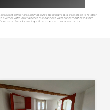
lles sont conservées pour la durée nécessaire à la gestion de la relation
vez exercer votre droit d'accès aux données vous concernant et les faire
ue « Bloctel », sur laquelle vous pouvez vous inscrire ici :