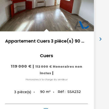
Appartement Cuers 3 pièce(s) 90 m2
Cuers
119 000 €
|
112 000 €
Honoraires non
|
inclus
Honoraires à la charge du vendeur
90
m²
Réf :
SSA232
3
pièce(s)