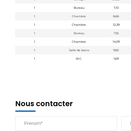
1
Bureau
7,10
1
Chambre
8,66
1
Chambre
12,39
1
Bureau
7,55
1
Chambre
14,09
1
Salle de bains
9,82
1
W.C.
1,69
Nous contacter
Prénom*