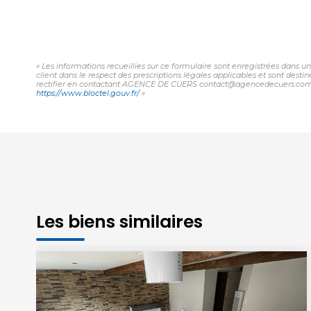
« Les informations recueillies sur ce formulaire sont enregistrées dans 
client dans le respect des prescriptions légales applicables et sont desti
rectifier en contactant AGENCE DE CUERS contact@agencedecuers.com. Nous
https://www.bloctel.gouv.fr/
»
Les biens similaires