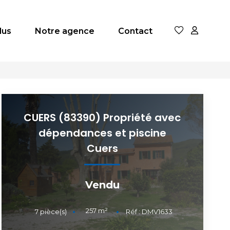
dus
Notre agence
Contact
CUERS (83390) Propriété avec
dépendances et piscine
Cuers
Vendu
257
m²
7
pièce(s)
Réf :
DMV1633