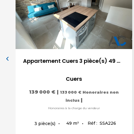
Appartement Cuers 3 pièce(s) 49 m2 - MEUBLÉ
Cuers
139 000 €
|
133 000 €
Honoraires non
|
inclus
Honoraires à la charge du vendeur
49
m²
Réf :
SSA226
3
pièce(s)