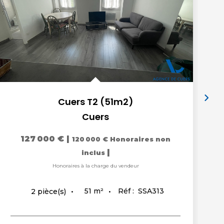
Cuers T2 (51m2)
Cuers
127 000 €
|
120 000 €
Honoraires non
|
inclus
Honoraires à la charge du vendeur
51
m²
Réf :
SSA313
2
pièce(s)