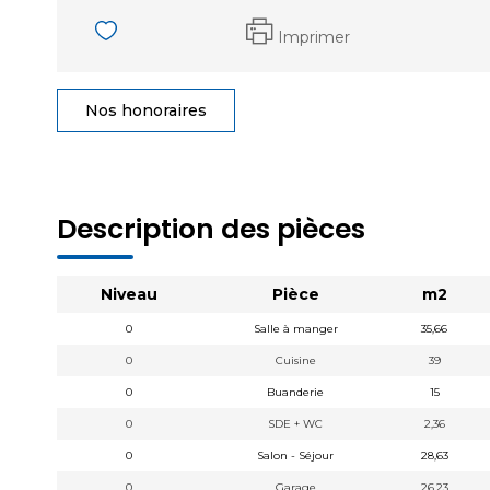
Imprimer
Nos honoraires
Description des pièces
Niveau
Pièce
m2
0
Salle à manger
35,66
0
Cuisine
39
0
Buanderie
15
0
SDE + WC
2,36
0
Salon - Séjour
28,63
0
Garage
26,23